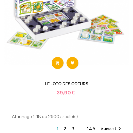


LE LOTO DES ODEURS
39,90 €
Affichage 1-18 de 2600 article(s)

Suivant
1
2
3
…
145