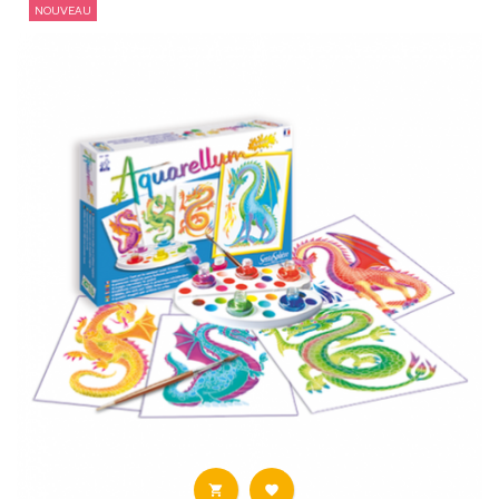
NOUVEAU

