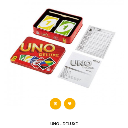


UNO - DELUXE