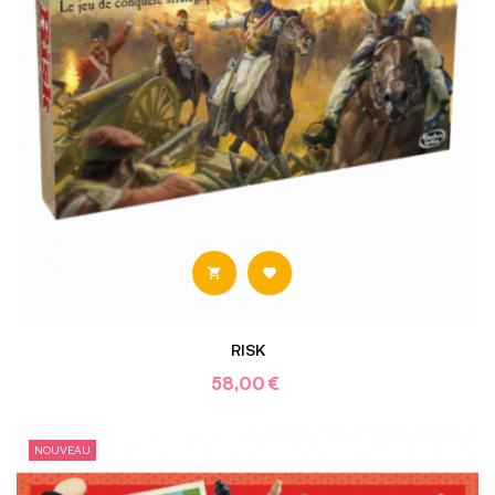


RISK
58,00 €
NOUVEAU