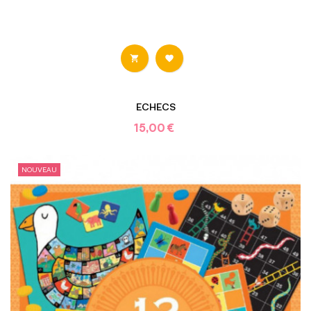


ECHECS
15,00 €
NOUVEAU