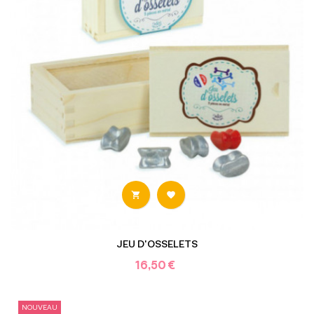


JEU D'OSSELETS
16,50 €
NOUVEAU