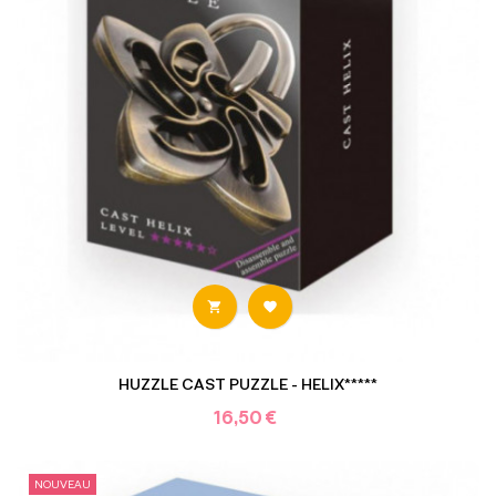


HUZZLE CAST PUZZLE - HELIX*****
16,50 €
NOUVEAU