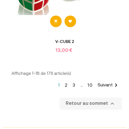


V-CUBE 2
13,00 €
Affichage 1-18 de 176 article(s)

Suivant
1
2
3
…
10

Retour au sommet