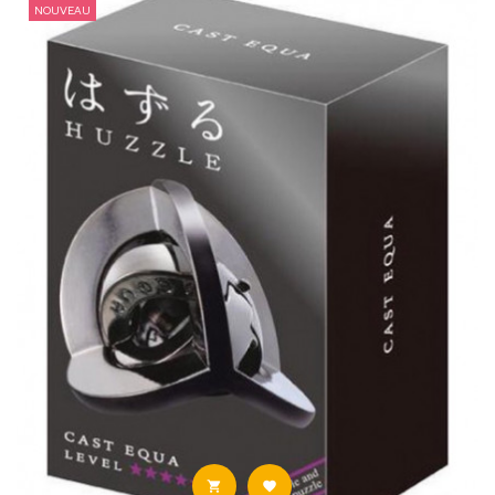
NOUVEAU

