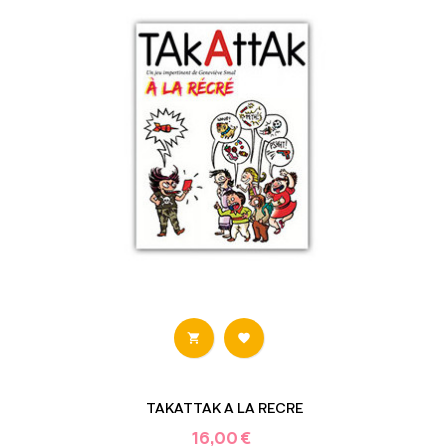


TAKATTAK A LA RECRE
16,00 €