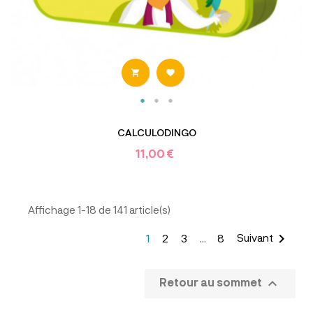


CALCULODINGO
11,00 €
Affichage 1-18 de 141 article(s)

Suivant
1
2
3
…
8

Retour au sommet