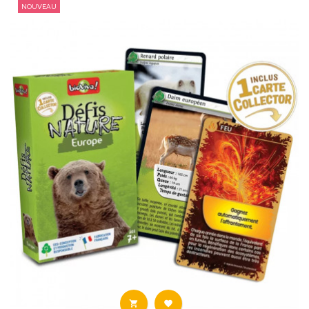
NOUVEAU

