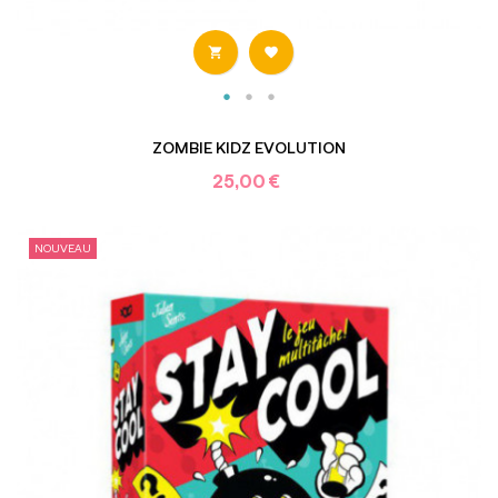


ZOMBIE KIDZ EVOLUTION
25,00 €
NOUVEAU