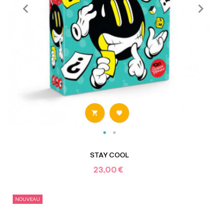


STAY COOL
23,00 €
NOUVEAU