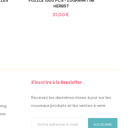
LLES
PUZZLE 1500 PCS - ZUGFAHRT IM
PUZ
HERBST
31,00 €
S'inscrire à la Newsletter
Recevez les dernières mises à jour sur les
nouveaux produits et les ventes à venir.
ping
uve
SOUSCRIRE