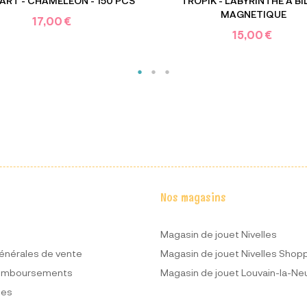
ART - CHAMELEON - 150 PCS
TROPIK - LABYRINTHE A BI
MAGNETIQUE
17,00 €
15,00 €
Nos magasins
Magasin de jouet Nivelles
énérales de vente
Magasin de jouet Nivelles Shop
remboursements
Magasin de jouet Louvain-la-Ne
ues