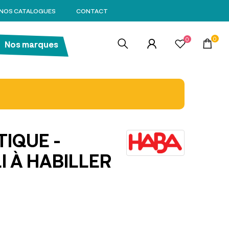
NOS CATALOGUES
CONTACT
0
0
Nos marques
IQUE -
I À HABILLER