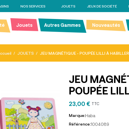
SINS
NOS SERVICES
JOUETS
JEUX DE SOCIÉTÉ
té
Jouets
Autres Gammes
Nouveautés
ccueil
JOUETS
JEU MAGNÉTIQUE - POUPÉE LILLI À HABILLER
JEU MAGNÉT
POUPÉE LILL
23,00 €
TTC
Haba
Marque:
1004089
Référence: