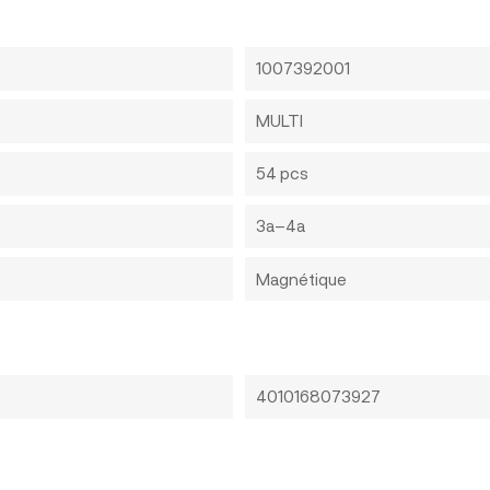
1007392001
MULTI
54 pcs
3a–4a
Magnétique
4010168073927