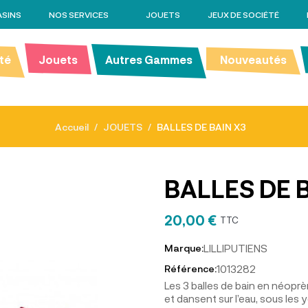
SINS
NOS SERVICES
JOUETS
JEUX DE SOCIÉTÉ
té
Jouets
Autres Gammes
Nouveautés
Accueil
JOUETS
BALLES DE BAIN X3
BALLES DE 
20,00 €
TTC
LILLIPUTIENS
Marque:
1013282
Référence:
Les 3 balles de bain en néoprè
et dansent sur l’eau, sous les 