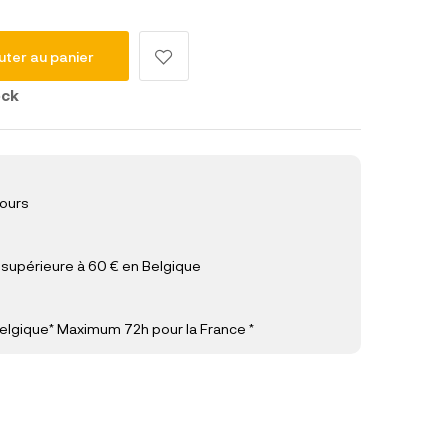
uter au panier
ock
jours
upérieure à 60 € en Belgique
elgique* Maximum 72h pour la France *