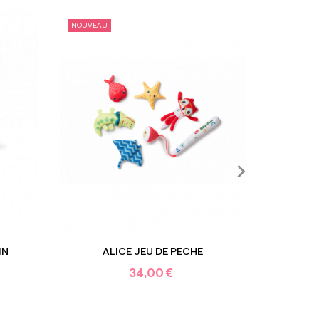
NOUVEAU
NOUVEAU
IN
ALICE JEU DE PECHE
MINI-
34,00 €