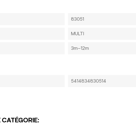
83051
MULTI
3m–12m
5414834830514
 CATÉGORIE: